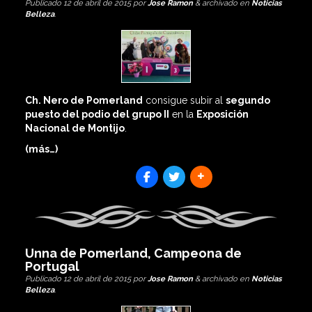
Publicado
12 de abril de 2015
por
Jose Ramon
&
archivado en
Noticias
Belleza
.
Ch. Nero de Pomerland
consigue subir al
segundo
puesto del podio del grupo II
en la
Exposición
Nacional de Montijo
.
(más…)
SHARES
Unna de Pomerland, Campeona de
Portugal
Publicado
12 de abril de 2015
por
Jose Ramon
&
archivado en
Noticias
Belleza
.