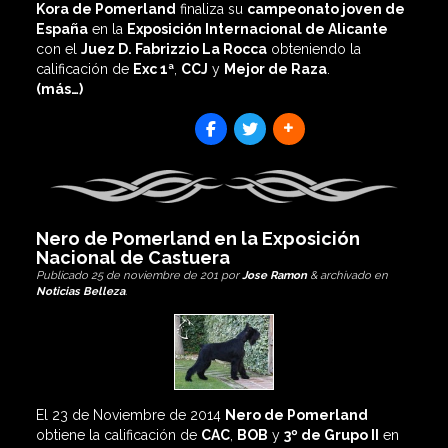
Kora de Pomerland
finaliza su
campeonato joven de
España
en la
Exposición Internacional de Alicante
con el
Juez D. Fabrizzio La Rocca
obteniendo la
calificación de
Exc 1ª
,
CCJ
y
Mejor de Raza
.
(más…)
SHARES
Nero de Pomerland en la Exposición
Nacional de Castuera
Publicado
25 de noviembre de 201
por
Jose Ramon
&
archivado en
Noticias Belleza
.
El 23 de Noviembre de 2014
Nero de Pomerland
obtiene la calificación de
CAC
,
BOB
y
3º de Grupo II
en